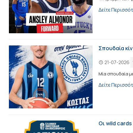
Δείτε Περισσό
Σπουδαία κί
21-07-2026
Μία σπουδαία μ
Δείτε Περισσό
Οι wild cards