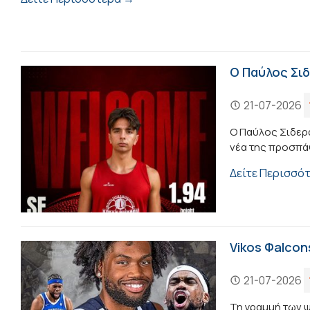
Ο Παύλος Σι
21-07-2026
Ο Παύλος Σιδερά
νέα της προσπάθ
Δείτε Περισσό
Vikos Φalcon
21-07-2026
Τη γραμμή των ψ