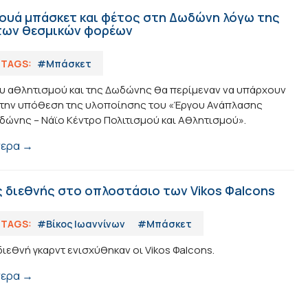
ουά μπάσκετ και φέτος στη Δωδώνη λόγω της
των θεσμικών φορέων
TAGS:
#Μπάσκετ
ου αθλητισμού και της Δωδώνης θα περίμεναν να υπάρχουν
στην υπόθεση της υλοποίησης του «Έργου Ανάπλασης
ωδώνης – Νάϊο Κέντρο Πολιτισμού και Αθλητισμού».
τερα →
 διεθνής στο οπλοστάσιο των Vikos Φalcons
TAGS:
#Βίκος Ιωαννίνων
#Μπάσκετ
ιεθνή γκαρντ ενισχύθηκαν οι Vikos Φalcons.
τερα →