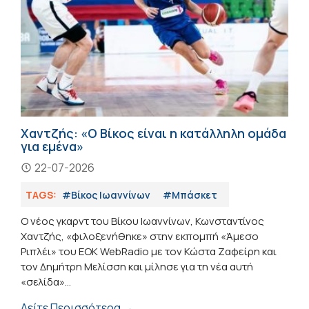
Χαντζής: «Ο Βίκος είναι η κατάλληλη ομάδα
για εμένα»
22-07-2026
TAGS:
#Βίκος Ιωαννίνων
#Μπάσκετ
Ο νέος γκαρντ του Βίκου Ιωαννίνων, Κωνσταντίνος
Χαντζής, «φιλοξενήθηκε» στην εκπομπή «Άμεσο
Ριπλέι» του ΕΟΚ WebRadio με τον Κώστα Ζαφείρη και
τον Δημήτρη Μελίσση και μίλησε για τη νέα αυτή
«σελίδα»...
Δείτε Περισσότερα →