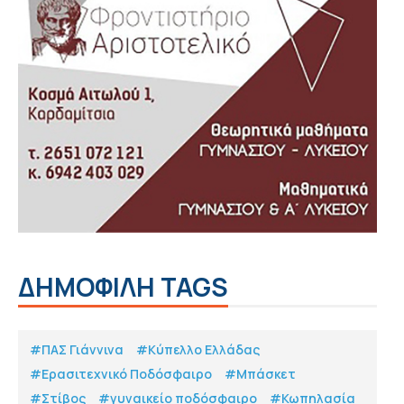
ΔΗΜΟΦΙΛΗ TAGS
#ΠΑΣ Γιάννινα
#Κύπελλο Ελλάδας
#Eρασιτεχνικό Ποδόσφαιρο
#Μπάσκετ
#Στίβος
#γυναικείο ποδόσφαιρο
#Κωπηλασία