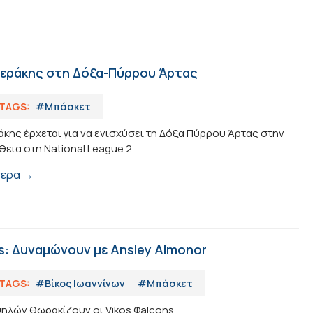
δεράκης στη Δόξα-Πύρρου Άρτας
TAGS:
#Μπάσκετ
κης έρχεται για να ενισχύσει τη Δόξα Πύρρου Άρτας στην
εια στη National League 2.
τερα →
s: Δυναμώνουν με Ansley Almonor
TAGS:
#Βίκος Ιωαννίνων
#Μπάσκετ
ηλών θωρακίζουν οι Vikos Φalcons.