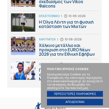
σχεδιασμός των Vikos
Φalcons
ΕΡΑΣΙΤΕΧΝΙΚΟ
|
10-08-2026
Η Όλγα Λέντη για τη φυσική
κατάσταση των Μικτών
ΧΑΝΤΜΠΟΛ
|
10-08-2026
Χάλκινο μετάλλιο και
πρόκριση στο ΕURO Nέων
2028 για την Εθνική Εφήβων
ΑΛΛΑ ΣΠΟΡ
|
10-08-2026
ΠΟΛΙΤΙΚΗ ΧΡΗΣΗΣ COOKIES
Π.Ε.Α.Κ.Ι.: "Θερμά
συγχαρητήρια Ιάσονα
Χρησιμοποιούμε Cookies για τη
διασφάλιση της καλύτερης περιήγησης
Μουσελίμη"
στο www.ioanninagoal.gr. Αν συνεχίσετε
την πλοήγηση, θα θεωρηθεί ότι
αποδέχεστε την πολιτική μας.
ΠΕΡΙΣΣΟΤΕΡΕΣ ΠΛΗΡΟΦΟΡΙΕΣ
ΑΠΟΔΕΧΟΜΑΙ