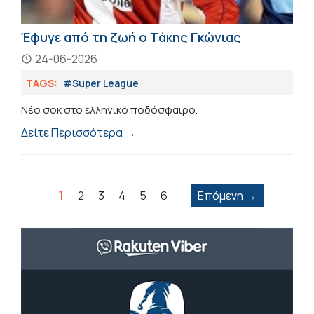
Έφυγε από τη ζωή ο Τάκης Γκώνιας
24-06-2026
TAGS:
#Super League
Νέο σοκ στο ελληνικό ποδόσφαιρο.
Δείτε Περισσότερα →
1
2
3
4
5
6
Επόμενη →