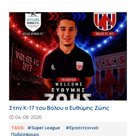
Στην Κ-17 του Βόλου ο Ευθύμης Ζώης
04-08-2026
TAGS:
#Super League
#Eρασιτεχνικό
Ποδόσφαιρο