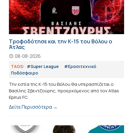
Τροφοδότησε και την Κ-15 του Βόλου ο
Άτλας
08-08-2026
TAGS:
#Super League
#Eρασιτεχνικό
Ποδόσφαιρο
Την εστία της Κ-15 του Βόλου θα υπερασπίζεται ο
Βασίλης Σβεντζούρης, προερχόμενος από τον Atlas
Epirus FC.
Δείτε Περισσότερα →