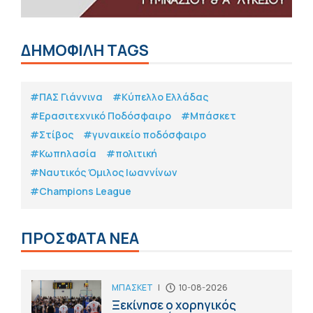
ΔΗΜΟΦΙΛΗ TAGS
#ΠΑΣ Γιάννινα
#Κύπελλο Ελλάδας
#Eρασιτεχνικό Ποδόσφαιρο
#Μπάσκετ
#Στίβος
#γυναικείο ποδόσφαιρο
#Κωπηλασία
#πολιτική
#Ναυτικός Όμιλος Ιωαννίνων
#Champions League
ΠΡΟΣΦΑΤΑ ΝΕΑ
ΜΠΑΣΚΕΤ
|
10-08-2026
Ξεκίνησε ο χορηγικός