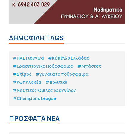
ΔΗΜΟΦΙΛΗ TAGS
#ΠΑΣ Γιάννινα
#Κύπελλο Ελλάδας
#Eρασιτεχνικό Ποδόσφαιρο
#Μπάσκετ
#Στίβος
#γυναικείο ποδόσφαιρο
#Κωπηλασία
#πολιτική
#Ναυτικός Όμιλος Ιωαννίνων
#Champions League
ΠΡΟΣΦΑΤΑ ΝΕΑ