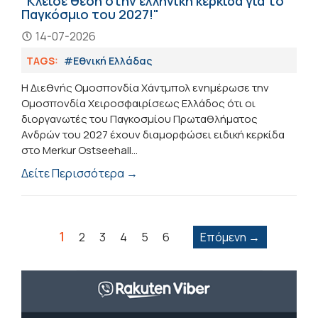
"Κλείσε θέση στην ελληνική κερκίδα για το
Παγκόσμιο του 2027!"
14-07-2026
TAGS:
#Εθνική Ελλάδας
Η Διεθνής Ομοσπονδία Χάντμπολ ενημέρωσε την
Ομοσπονδία Χειροσφαιρίσεως Ελλάδος ότι οι
διοργανωτές του Παγκοσμίου Πρωταθλήματος
Ανδρών του 2027 έχουν διαμορφώσει ειδική κερκίδα
στο Merkur Ostseehall...
Δείτε Περισσότερα →
1
2
3
4
5
6
Επόμενη →