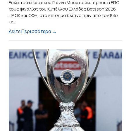
Εδώ» τού εικαστικού Γιάννη Μπαρτσώκα τίμησε η ΕΠΟ
τους φιναλίστ του Κυπέλλου Ελλάδας Betsson 2026
ΠΑΟΚ και ΟΦΗ, στο επίσημο δείπνο πριν από τον 83ο
τε...
Δείτε Περισσότερα →