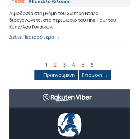
TAGS:
#Κύπελλο Ελλάδας
Αιμοδοσία στη μνήμη του Σωτήρη Ντάλα,
διοργανώνεται στο περιθώριο του Final Four του
Κυπέλλου Γυναικών.
Δείτε Περισσότερα →
2
1
3
4
5
6
← Προηγούμενη
Επόμενη →