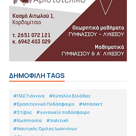
ΔΗΜΟΦΙΛΗ TAGS
#ΠΑΣ Γιάννινα
#Κύπελλο Ελλάδας
#Eρασιτεχνικό Ποδόσφαιρο
#Μπάσκετ
#Στίβος
#γυναικείο ποδόσφαιρο
#Κωπηλασία
#πολιτική
#Ναυτικός Όμιλος Ιωαννίνων