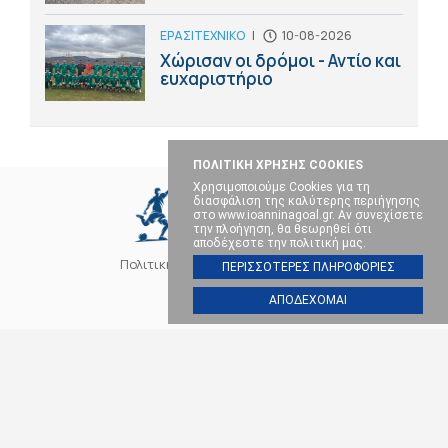
ΕΡΑΣΙΤΕΧΝΙΚΟ
|
10-08-2026
Χώρισαν οι δρόμοι - Αντίο και
ευχαριστήριο
ΠΟΛΙΤΙΚΗ ΧΡΗΣΗΣ COOKIES
Χρησιμοποιούμε Cookies για τη
διασφάλιση της καλύτερης περιήγησης
στο www.ioanninagoal.gr. Αν συνεχίσετε
την πλοήγηση, θα θεωρηθεί ότι
αποδέχεστε την πολιτική μας.
Πολιτική Cookies
Επικοινωνία
ΠΕΡΙΣΣΟΤΕΡΕΣ ΠΛΗΡΟΦΟΡΙΕΣ
ΑΠΟΔΕΧΟΜΑΙ
SOCIAL MEDIA
ΠΑΣ ΓΙΑΝΝΙΝΑ
ΠΟΔΟΣΦΑΙΡΟ
ΜΠΑΣΚΕΤ
ΒΟΛΕΪ
ΧΑΝΤΜΠΟΛ
ΑΛΛΑ ΣΠΟΡ
ΕΠΙΚΑΙΡΟΤΗΤΑ