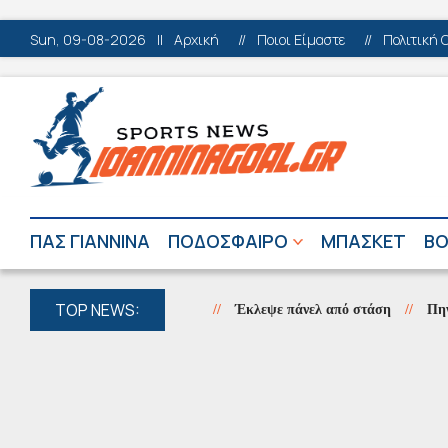
Sun, 09-08-2026
||
Αρχική
//
Ποιοι Είμαστε
//
Πολιτική 
ΠΑΣ ΓΙΑΝΝΙΝΑ
ΠΟΔΟΣΦΑΙΡΟ
ΜΠΑΣΚΕΤ
ΒΟ
TOP NEWS:
Έκλεψε πάνελ από στάση
//
Πηγές Αώο