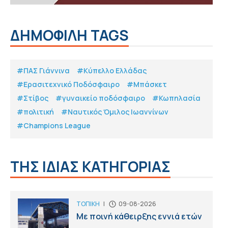
ΔΗΜΟΦΙΛΗ TAGS
#ΠΑΣ Γιάννινα
#Κύπελλο Ελλάδας
#Eρασιτεχνικό Ποδόσφαιρο
#Μπάσκετ
#Στίβος
#γυναικείο ποδόσφαιρο
#Κωπηλασία
#πολιτική
#Ναυτικός Όμιλος Ιωαννίνων
#Champions League
ΤΗΣ ΙΔΙΑΣ ΚΑΤΗΓΟΡΙΑΣ
ΤΟΠΙΚΗ
|
09-08-2026
Με ποινή κάθειρξης εννιά ετών