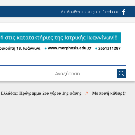
Ακολουθήστε μας στο facebook
ς: Πρόγραμμα 2ου γύρου 1ης φάσης
//
Με ποινή κάθειρξης εννιά ετών