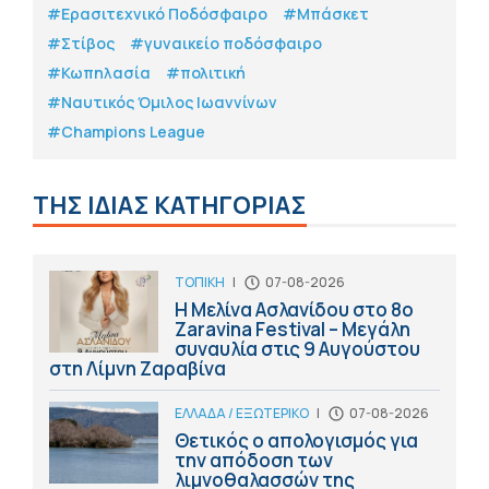
#Eρασιτεχνικό Ποδόσφαιρο
#Μπάσκετ
#Στίβος
#γυναικείο ποδόσφαιρο
#Κωπηλασία
#πολιτική
#Ναυτικός Όμιλος Ιωαννίνων
#Champions League
ΤΗΣ ΙΔΙΑΣ ΚΑΤΗΓΟΡΙΑΣ
ΤΟΠΙΚΗ
|
07-08-2026
Η Μελίνα Ασλανίδου στο 8ο
Zaravina Festival – Μεγάλη
συναυλία στις 9 Αυγούστου
στη Λίμνη Ζαραβίνα
ΕΛΛΑΔΑ / ΕΞΩΤΕΡΙΚΟ
|
07-08-2026
Θετικός ο απολογισμός για
την απόδοση των
λιμνοθαλασσών της