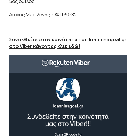
5ος όμιλος
Αίολος Μυτιλήνης-ΟΦΗ 30-82
Συνδεθείτε στην κοινότητα του Ioanninagoal.gr
στο Viber κάνοντας κλικ εδώ!