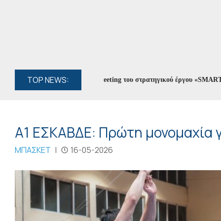
TOP NEWS:
ς Αρταίων στο Kick-off Meeting του στρατηγικού έργου «SMART CITIE
Α1 ΕΣΚΑΒΔΕ: Πρώτη μονομαχία γι
ΜΠΑΣΚΕΤ
|
16-05-2026