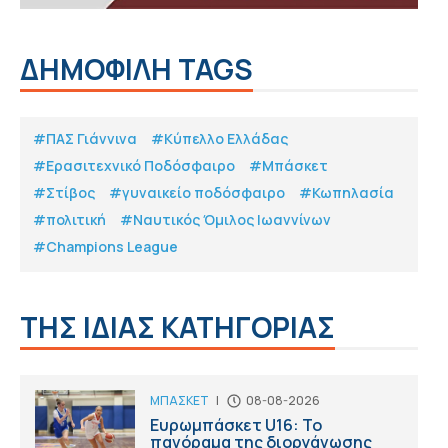
ΔΗΜΟΦΙΛΗ TAGS
#ΠΑΣ Γιάννινα
#Κύπελλο Ελλάδας
#Eρασιτεχνικό Ποδόσφαιρο
#Μπάσκετ
#Στίβος
#γυναικείο ποδόσφαιρο
#Κωπηλασία
#πολιτική
#Ναυτικός Όμιλος Ιωαννίνων
#Champions League
ΤΗΣ ΙΔΙΑΣ ΚΑΤΗΓΟΡΙΑΣ
ΜΠΑΣΚΕΤ
|
08-08-2026
Ευρωμπάσκετ U16: Το
πανόραμα της διοργάνωσης