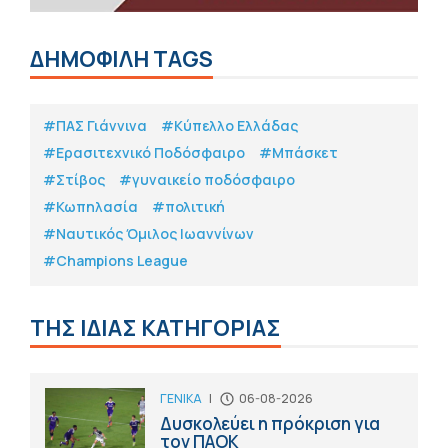
ΔΗΜΟΦΙΛΗ TAGS
#ΠΑΣ Γιάννινα
#Κύπελλο Ελλάδας
#Eρασιτεχνικό Ποδόσφαιρο
#Μπάσκετ
#Στίβος
#γυναικείο ποδόσφαιρο
#Κωπηλασία
#πολιτική
#Ναυτικός Όμιλος Ιωαννίνων
#Champions League
ΤΗΣ ΙΔΙΑΣ ΚΑΤΗΓΟΡΙΑΣ
ΓΕΝΙΚΑ
|
06-08-2026
Δυσκολεύει η πρόκριση για
τον ΠΑΟΚ