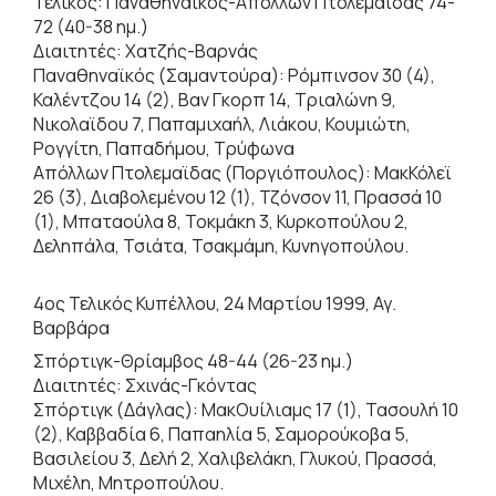
Τελικός: Παναθηναϊκός-Απόλλων Πτολεμαϊδας 74-
72 (40-38 ημ.)
Διαιτητές: Χατζής-Βαρνάς
Παναθηναϊκός (Σαμαντούρα): Ρόμπινσον 30 (4),
Καλέντζου 14 (2), Βαν Γκορπ 14, Τριαλώνη 9,
Νικολαϊδου 7, Παπαμιχαήλ, Λιάκου, Κουμιώτη,
Ρογγίτη, Παπαδήμου, Τρύφωνα
Απόλλων Πτολεμαϊδας (Ποργιόπουλος): ΜακΚόλεϊ
26 (3), Διαβολεμένου 12 (1), Τζόνσον 11, Πρασσά 10
(1), Μπαταούλα 8, Τοκμάκη 3, Κυρκοπούλου 2,
Δεληπάλα, Τσιάτα, Τσακμάμη, Κυνηγοπούλου.
4ος Τελικός Κυπέλλου, 24 Μαρτίου 1999, Αγ.
Βαρβάρα
Σπόρτιγκ-Θρίαμβος 48-44 (26-23 ημ.)
Διαιτητές: Σχινάς-Γκόντας
Σπόρτιγκ (Δάγλας): ΜακΟυίλιαμς 17 (1), Τασουλή 10
(2), Καββαδία 6, Παπαηλία 5, Σαμορούκοβα 5,
Βασιλείου 3, Δελή 2, Χαλιβελάκη, Γλυκού, Πρασσά,
Μιχέλη, Μητροπούλου.