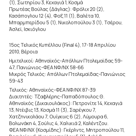
(1), Σωτηρίου 3, Κεχαγιά 1, Κοσμά
Πρωτέας Βούλας (Δάγλας): Φρόλιχ 20 (2),
Κασάπογλου 12 (4), Φοξ 11 (1), Βαλέτα 10,
Μπαρμπερίδου 5 (1), Νικολοπούλου 3 (1), Τσέρου,
Άσλεϊ, Ισκιόγλου
15ος Τελικός Κυπέλλου (Final 4), 17-18 Απριλίου
2010, Βέροια
Ημιτελικοί: Αθηναϊκός-Απόλλων Πτολεμαϊδας 59-
47, Πανιώνιος-ΦΕΑ ΝΦ/ΝΧ 58-66
Μικρός Τελικός: Απόλλων Πτολεμαϊδας-Πανιώνιος
59-43
Τελικός: Αθηναϊκός-ΦΕΑ ΝΦ/ΝΧ 87-39
Διαιτητές: Τζαφλέρης-Παπαδόπουλος Θ.
Αθηναϊκός (Δικαιουλάκος): Πετρονίτε 14, Κεχαγιά
13, Ντέιβις 13, Κοσμά 11 (3), Σαρέγκου 7,
Χατζηνικολάου 7, Ουίγκινς 6 (2), Λύμουρα 6,
Βολωνάκη 4, Σούλις 4, Χαλικιά 2, Καλέντζου.
ΦΕΑ ΝΦ/ΝΧ (Κοσμίδης): Γκέρλντς, Μητροπούλου 11,