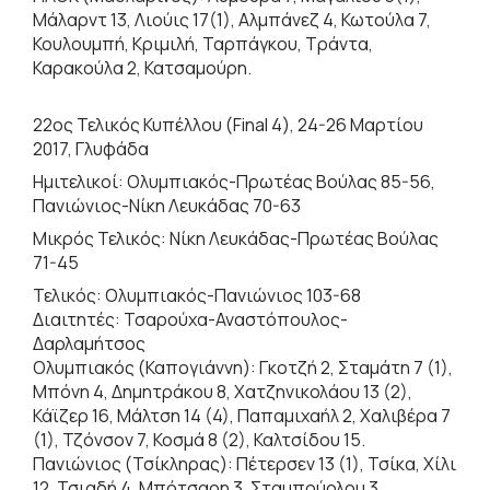
Μάλαρντ 13, Λιούις 17(1), Αλμπάνεζ 4, Κωτούλα 7,
Κουλουμπή, Κριμιλή, Ταρπάγκου, Τράντα,
Καρακούλα 2, Κατσαμούρη.
22ος Τελικός Κυπέλλου (Final 4), 24-26 Μαρτίου
2017, Γλυφάδα
Ημιτελικοί: Ολυμπιακός-Πρωτέας Βούλας 85-56,
Πανιώνιος-Νίκη Λευκάδας 70-63
Μικρός Τελικός: Νίκη Λευκάδας-Πρωτέας Βούλας
71-45
Τελικός: Ολυμπιακός-Πανιώνιος 103-68
Διαιτητές: Τσαρούχα-Αναστόπουλος-
Δαρλαμήτσος
Ολυμπιακός (Καπογιάννη): Γκοτζή 2, Σταμάτη 7 (1),
Μπόνη 4, Δημητράκου 8, Χατζηνικολάου 13 (2),
Κάϊζερ 16, Μάλτση 14 (4), Παπαμιχαήλ 2, Χαλιβέρα 7
(1), Τζόνσον 7, Κοσμά 8 (2), Καλτσίδου 15.
Πανιώνιος (Τσίκληρας): Πέτερσεν 13 (1), Τσίκα, Χίλι
12, Τσιαδή 4, Μπότσαρη 3, Σταμπούρλου 3,