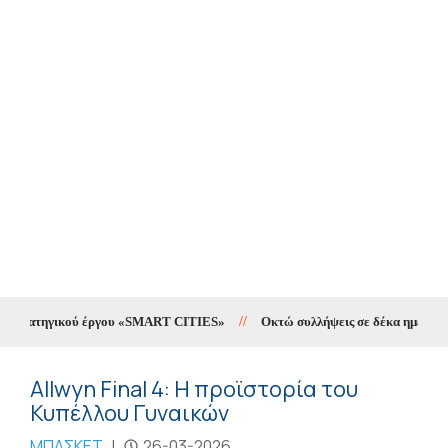
τηγικού έργου «SMART CITIES»
//
Οκτώ συλλήψεις σε δέκα ημέρες για υποθ
Allwyn Final 4: Η προϊστορία του
Κυπέλλου Γυναικών
ΜΠΑΣΚΕΤ
|
26-03-2026