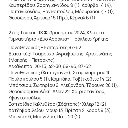
Καμπερίδου, Σαρηγιαννίδου 9 (1), Δούρβα 14 (4),
Παπανικολάου, Ξανθοπούλου, Μόουρχαουζ 7 (1),
Θεοδώρου, Άρτσερ 15 (11ρ.), Κέρναλ 6 (1)
27ος Τελικός, 18 Φεβρουαρίου 2024, Κλειστό
Γυμναστήριο «Δύο Αοράκια», Ηράκλειο Κρήτης
Παναθηναϊκός – Εσπερίδες 87-62
Διαιτητές: Τσαρούχα-Αγραφιώτης-Χριστινάκης
(Μακρής – Πετράκης)
Δεκάλεπτα: 20-15, 42-30, 69-46, 87-62
Παναθηναϊκός (Καπογιάννη): Σταμολάμπρου 10,
Παυλοπούλου 5 (1), Καμπάκα, Τσβίτκοβιτς 14 (2),
Μπάτσιου, Σωτηρίου 9, Αλεξανδρή, Τζόουνς 20 (1),
Θεοδωρομανωλάκη, Αλέιν 22, Χαιριστανίδου,
Υφαντοπούλου.
Εσπερίδες Καλλιθέας (Σόφτσης): Χιλέρ 12 (2),
Χατζηβασιλείου, Μουρ 13, Πρίφτη 2, Κορρέ 9 (3),
Μπενέκη 6, Μαργέλου, Πάτι 20 (2).