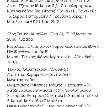
Νικολοπούλου 18(2), Σωτηρίου 7(2), Τίκβιτς 2,
Λίτσι, Τζόνσον 16, Κοσμά 3(1), Σταμολάμπρου 4.
Νίκη Λευκάδας (Δουβίτσας): Τσινέκε Κ., Τσινέκε Ελ.
15, Σύρρα, Παπαμιχαήλ 7, Τζόνσον Ουόκερ 11,
Μπαλτά, Σμιθ 11(1), Νάιτ 25(2).
23ος Τελικός Κυπέλλου (Final 4), 23-25 Μαρτίου
2018, Γλυφάδα
Ημιτελικοί: Ολυμπιακός-Φάρος Κερατσινίου 80-47,
ΠΑΟΚ-Αθηναϊκός 74-61
Μικρός Τελικός: Φάρος Κερατσινίου-Αθηναϊκός
74-61
Τελικός: Ολυμπιακός-ΠΑΟΚ 68-53
Διαιτητές: Κορομηλάς-Παντελίδης-
Κωνσταντινίδου
Ολυμπιακός (Μίσσας): Μάζιτς 11, Σταμάτη 4(1),
Χατζηνικολάου 9, Μάλτση 13(4), Νικολοπούλου,
Σωτηρίου, Άντερσον 14, Μακόλι 5, Σπυριδοπούλου
5, Κοσμά, Καλτσίδου 7, Μπαλτά.
ΠΑΟΚ (Μασλαρινός): Λύμουρα 7, Μαγαλιού 3(1),