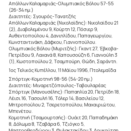
Απόλλων Καλαμαριάς-Ολυμπιακός Βόλου 57-55
(26-34 ημ.)
Διαιτητές: Σγουρός-Τανατζής
Απόλλων Καλαμαριάς (Νικολαϊδης): Νικολαϊδου 21
(2), Διαβολεμένου 9, Κούρτη 12, Πόσιερ 9,
Αυθεντοπούλου 4, Δανιηλίδου, Παπαγεωργίου,
Κωνσταντινάκη, Δάφκου, Γιαννοπούλου.
Ολυμπιακός Βόλου (Μυριτζής): Γκαντ 27, Έβκοβα-
Πετρίδου 9, Λαχανά 8, Καπουσούζη 6, Γιαννούλη 3
(1), Κωστοπούλου 2, Τσαμπούρη, Θώδη, Σαράντη.
1ος Τελικός Κυπέλλου, 11 Μάϊου 1996, Πτολεμαΐδα
Σπόρτιγκ-Κομοτηνή 98-56 (54-20 ημ.)
Διαιτητές: Μιναρετζόπουλος-Ταβουλαρέας
Σπόρτιγκ (Μανουσέλης): Παπαηλία 20, Πετρίδη 18,
Λέισι 16, Τασουλή 16, Τόλερ 14, Βασιλείου 12,
Μητροπούλου 2, Τσερετοπούλου, Μαχαιριώτου,
Μπενέτου.
Κομοτηνή (Τσαμουρτσής): Ουάιτ 20, Παπαδημάκη
8, Δόλωμα 8, Τζαβάρα 6, Τζιόγκο 5,
Μαστροθεοδώρου 3, Φυλακτακίδου 3, Δουκούτση