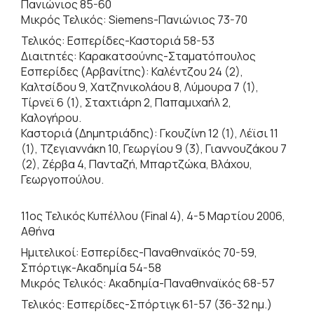
Πανιώνιος 85-60
Μικρός Τελικός: Siemens-Πανιώνιος 73-70
Τελικός: Εσπερίδες-Καστοριά 58-53
Διαιτητές: Καρακατσούνης-Σταματόπουλος
Εσπερίδες (Αρβανίτης): Καλέντζου 24 (2),
Καλτσίδου 9, Χατζηνικολάου 8, Λύμουρα 7 (1),
Τίρνεϊ 6 (1), Σταχτιάρη 2, Παπαμιχαήλ 2,
Καλογήρου.
Καστοριά (Δημητριάδης): Γκουζίνη 12 (1), Λέϊσι 11
(1), Τζεγιαννάκη 10, Γεωργίου 9 (3), Γιαννουζάκου 7
(2), Ζέρβα 4, Πανταζή, Μπαρτζώκα, Βλάχου,
Γεωργοπούλου.
11ος Τελικός Κυπέλλου (Final 4), 4-5 Μαρτίου 2006,
Αθήνα
Ημιτελικοί: Εσπερίδες-Παναθηναϊκός 70-59,
Σπόρτιγκ-Ακαδημία 54-58
Μικρός Τελικός: Ακαδημία-Παναθηναϊκός 68-57
Τελικός: Εσπερίδες-Σπόρτιγκ 61-57 (36-32 ημ.)