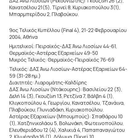
ΔΑΣ Άνω Λιοσίων (Ρεκουνιώτης): Γκουζίνη 26 (2),
Κανατσέλου 21(5), Τίρνεϊ 8, Κυριακοπούλου 3(1),
Μπαρμπερίδου 2, Πλαβούκου.
9ος Τελικός Κυπέλλου (Final 4), 21-22 Φεβρουαρίου
2004, Αθήνα
Ημιτελικοί: Πειραϊκός-ΔΑΣ Άνω Λιοσίων 44-61,
Θερμαϊκός-Αστέρας Εξαρχείων 49-50
Μικρός Τελικός: Θερμαϊκός-Πειραϊκός 76-69
Τελικός: ΔΑΣ Άνω Λιοσίων-Αστέρας Εξαρχείων 64-
59 (31-28 ημ.)
Διαιτητές: Λιαρομάτης-Καλδίρης
ΔΑΣ Άνω Λιοσίων (Ντάκουρης): Βασιλείου 22 (3),
Δελή 14 (3), Γκουζίνη 13, Ρετζίνα 7, Βάλβη 4 (1),
Κλιγκοπούλου 4, Γεωργίου, Κανατσέλου, Τζανάινα,
Πλαβούκου, Γλυνιαδάκη, Κυριακοπούλου.
Αστέρας Εξαρχείων (Μπουμπούς): Σπαθάρου 10
(1), Χατζηνικολάου 5, Βολωνάκη, Φωτεινοπούλου,
Ελευθεριάδου 12 (4), Χαλικιά 4, Παπαπαναγιώτου
2, Κλιμέσοβα 16 (1), Δόλωμα, Πίκνεϊ 10.