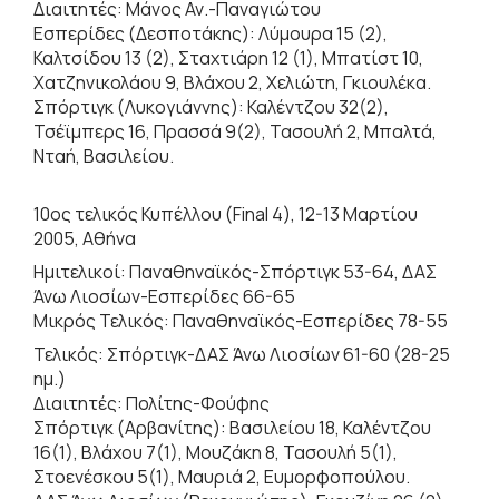
Διαιτητές: Μάνος Αν.-Παναγιώτου
Εσπερίδες (Δεσποτάκης): Λύμουρα 15 (2),
Καλτσίδου 13 (2), Σταχτιάρη 12 (1), Μπατίστ 10,
Χατζηνικολάου 9, Βλάχου 2, Χελιώτη, Γκιουλέκα.
Σπόρτιγκ (Λυκογιάννης): Καλέντζου 32(2),
Τσέϊμπερς 16, Πρασσά 9(2), Τασουλή 2, Μπαλτά,
Νταή, Βασιλείου.
10ος τελικός Κυπέλλου (Final 4), 12-13 Μαρτίου
2005, Αθήνα
Ημιτελικοί: Παναθηναϊκός-Σπόρτιγκ 53-64, ΔΑΣ
Άνω Λιοσίων-Εσπερίδες 66-65
Μικρός Τελικός: Παναθηναϊκός-Εσπερίδες 78-55
Τελικός: Σπόρτιγκ-ΔΑΣ Άνω Λιοσίων 61-60 (28-25
ημ.)
Διαιτητές: Πολίτης-Φούφης
Σπόρτιγκ (Αρβανίτης): Βασιλείου 18, Καλέντζου
16(1), Βλάχου 7(1), Μουζάκη 8, Τασουλή 5(1),
Στοενέσκου 5(1), Μαυριά 2, Ευμορφοπούλου.