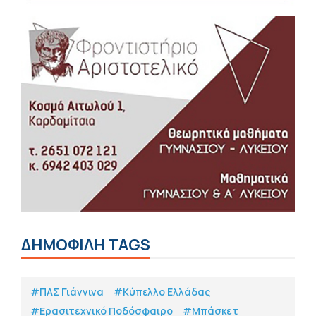
ΔΗΜΟΦΙΛΗ TAGS
#ΠΑΣ Γιάννινα
#Κύπελλο Ελλάδας
#Eρασιτεχνικό Ποδόσφαιρο
#Μπάσκετ