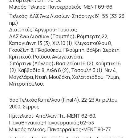
Μικρός Τελικός: Πανσερραϊκός-ΜΕΝΤ 69-66
Τελικός: ΔΑΣ Άνω Λιοσίων-Σπόρτιγκ 61-55 (33-23
ημ.)
Διαιτητές: Αργυρού-Τούσιας
ΔΑΣ Άνω Λιοσίων (Τσιμπής): Ρόμπερτς 22,
Καπογιάννη 13 (3), Χιλ 10 (1), Κλιγκοπούλου 8,
Γκουζίνη 8, Πλαβούκου, Πλούμπη, Βάλβη, Σερέτη,
Κρητικού, Ροϊδου, Ανωγειανάκη.
Σπόρτιγκ (Δάγλας): Βασιλείου 16 (2), Κούμπικ 16
(2), Καββαδία 8, Δελή 6 (2), Τασουλή 5 (1), Νιν 4,
Μαγκλάρα, Νταή, Μουζάκη, Χαλατσιάδου, Γλύμη,
Μητροπούλου.
5ος Τελικός Κυπέλλου (Final 4), 22-23 Απριλίου
2000, Σέρρες
Ημιτελικοί: Απόλλων Πτ.-ΜΕΝΤ 62-60,
Παναθηναϊκός-Πανσερραϊκός 62-53
Μικρός τελικός: Πανσερραϊκός-ΜΕΝΤ 80-77