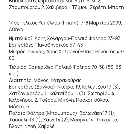
Βασιλείου 6, Κυριακοπούλου 5 (1), Δελή 2,
Σταμπούρλου 2, Χαλιβέρα 1, Τζίμου, Σερέτη, Μπότη.
14ος Τελικός Κυπέλλου (Final 4), 7-8 Μαρτίου 2009,
Αθήνα
Ημιτελικοί: Άρης Χολαργού-Παλαιό Φάληρο 23-93,
Εσπερίδες-Παναθηναϊκός 57-45
Μικρός Τελικός: Άρης Χολαργού-Παναθηναϊκός 43-
80
Τελικός: Εσπερίδες-Παλαιό Φάληρο 70-58 (53-53
κ.α.)
Διαιτητές: Μάνος, Κατραχούρας
Εσπερίδες (Δάγλας): Ντέιβις 19, Καλέντζου 17 (3),
Χατζηνικολάου 11, Καλτσίδου 11 (3), Σωτηρίου 4,
Καλογήρου 2, Τσέρου, Μπόνη, Πασχοπούλου,
Μάζιτς 6.
Παλαιό Φάληρο (Μπουμπούς): Βολωνάκη 17 (1),
Τασουλή 13 (1), Χάινι 14 (2), Μουρντ 14, Τσικούτα,
Βλάνη, Νταή, Χαβαλέ.