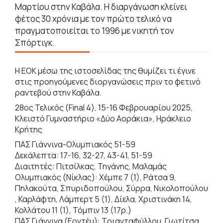
Μαρτίου στην Καβάλα. Η διαργάνωση κλείνει
φέτος 30 χρόνια με τον πρώτο τελικό να
πραγματοποιείται το 1996 με νικητή τον
Σπόρτιγκ.
Η ΕΟΚ μέσω της ιστοσελίδας της θυμίζει τι έγινε
στις προηγούμενες διοργανώσεις πριν το φετινό
ραντεβού στην Καβάλα.
28ος Τελικός (Final 4), 15-16 Φεβρουαρίου 2025,
Κλειστό Γυμναστήριο «Δύο Αοράκια», Ηράκλειο
Κρήτης
ΠΑΣ Γιάννινα-Ολυμπιακός 51-59
Δεκάλεπτα: 17-16, 32-27, 43-41, 51-59
Διαιτητές: Πιτσίλκας, Τηγάνης, Μαλαμάς
Ολυμπιακός (Νίκλας): Χέμπε 7 (1), Ράτσα 9,
Πηλακούτα, Σπυριδοπούλου, Σύρρα, Νικολοπούλου
, Καρλάφτη, Λάμπερτ 5 (1), Δίελα, Χριστινάκη 14,
Κολλάτου 11 (1), Τόμπιν 13 (17ρ.)
ΠΑΣ Γιάννινα (Ερντέμ): Τριανταφύλλου, Γιωτίτσα,