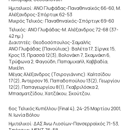
Ημιτελικοί: ΑΝΟ Γλυφάδας-Παναθηναϊκός 66-60, Μ.
Αλέξανδρος-Σπόρτιγκ 62-53
Μικρός Τελικός: Παναθηναϊκός-Σπόρτιγκ 69-60
Τελικός: ΑΝΟ Γλυφάδας-Μ. Αλέξανδρος 72-68 (37-
42 ημ.)
Διαιτητές: Θεοδοσόπουλος-Σαμαλής
ΑΝΟ Γλυφάδας (Πανούλιας): Βαλέτα 17, Σίργκε 15,
Κρος 13, Πρασσά 12(3), Βολονάκη 7, Σκαμνάκη 6,
Τρύφωνα 2, Φαγούδη, Παπαμιχαήλ, Καββαδία,
Μικέλη.
Μέγας Αλέξανδρος (Τσιρογιάννης): Καλτσίδου
17(2), Άντερσον 16, Παπαδοπούλου 13(2), Γεωργίου
12(2), Παπαγεωργίου 8(1), Γκαβριλόσκα 2,
Μπασματζίδου, Χατζάκου, Σκούτζου.
6ος Τελικός Κυπέλλου (Final 4), 24-25 Μαρτίου 2001,
Ν. Ιωνία Βόλου
Ημιτελικοί: ΔΑΣ Άνω Λιοσίων-Πανσερραϊκός 71-53,
Σπόρτιγκ-ΜΕΝΤ 76-58