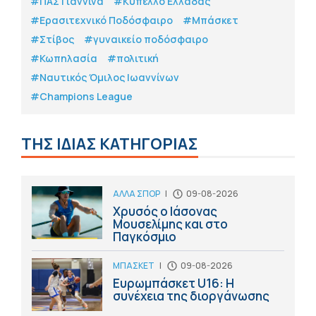
#ΠΑΣ Γιάννινα
#Κύπελλο Ελλάδας
#Eρασιτεχνικό Ποδόσφαιρο
#Μπάσκετ
#Στίβος
#γυναικείο ποδόσφαιρο
#Κωπηλασία
#πολιτική
#Ναυτικός Όμιλος Ιωαννίνων
#Champions League
ΤΗΣ ΙΔΙΑΣ ΚΑΤΗΓΟΡΙΑΣ
ΑΛΛΑ ΣΠΟΡ
|
09-08-2026
Χρυσός ο Ιάσονας
Μουσελίμης και στο
Παγκόσμιο
ΜΠΑΣΚΕΤ
|
09-08-2026
Ευρωμπάσκετ U16: Η
συνέχεια της διοργάνωσης