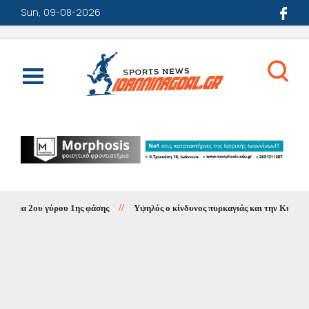
Sun, 09-08-2026
μα 2ου γύρου 1ης φάσης
//
Υψηλός ο κίνδυνος πυρκαγιάς και την Κυριακή σ