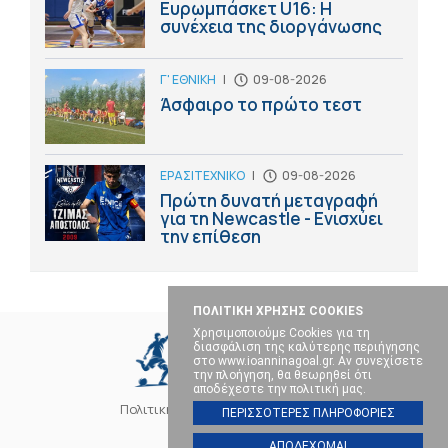
Ευρωμπάσκετ U16: Η
συνέχεια της διοργάνωσης
Γ' ΕΘΝΙΚΗ
|
09-08-2026
Άσφαιρο το πρώτο τεστ
ΕΡΑΣΙΤΕΧΝΙΚΟ
|
09-08-2026
Πρώτη δυνατή μεταγραφή
για τη Newcastle - Ενισχύει
την επίθεση
ΠΟΛΙΤΙΚΗ ΧΡΗΣΗΣ COOKIES
Χρησιμοποιούμε Cookies για τη
διασφάλιση της καλύτερης περιήγησης
στο www.ioanninagoal.gr. Αν συνεχίσετε
την πλοήγηση, θα θεωρηθεί ότι
αποδέχεστε την πολιτική μας.
Πολιτική Cookies
Επικοινωνία
ΠΕΡΙΣΣΟΤΕΡΕΣ ΠΛΗΡΟΦΟΡΙΕΣ
ΑΠΟΔΕΧΟΜΑΙ