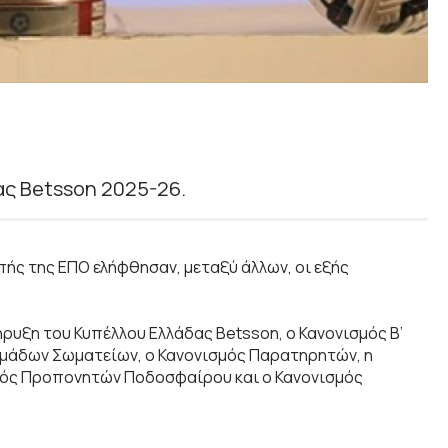
ας Betsson 2025-26.
πής της ΕΠΟ ελήφθησαν, μεταξύ άλλων, οι εξής
ρυξη του Κυπέλλου Ελλάδας Betsson, ο Κανονισμός Β’
 Ομάδων Σωματείων, ο Κανονισμός Παρατηρητών, η
σμός Προπονητών Ποδοσφαίρου και ο Κανονισμός