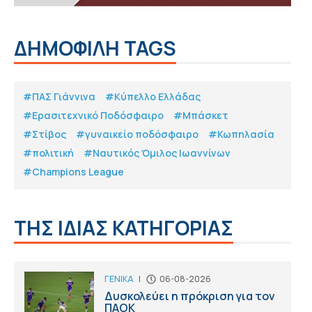
ΔΗΜΟΦΙΛΗ TAGS
#ΠΑΣ Γιάννινα
#Κύπελλο Ελλάδας
#Eρασιτεχνικό Ποδόσφαιρο
#Μπάσκετ
#Στίβος
#γυναικείο ποδόσφαιρο
#Κωπηλασία
#πολιτική
#Ναυτικός Όμιλος Ιωαννίνων
#Champions League
ΤΗΣ ΙΔΙΑΣ ΚΑΤΗΓΟΡΙΑΣ
ΓΕΝΙΚΑ
|
06-08-2026
Δυσκολεύει η πρόκριση για τον
ΠΑΟΚ