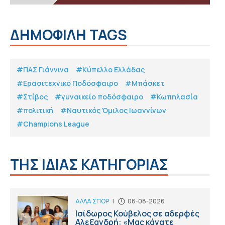
ΔΗΜΟΦΙΛΗ TAGS
#ΠΑΣ Γιάννινα
#Κύπελλο Ελλάδας
#Eρασιτεχνικό Ποδόσφαιρο
#Μπάσκετ
#Στίβος
#γυναικείο ποδόσφαιρο
#Κωπηλασία
#πολιτική
#Ναυτικός Όμιλος Ιωαννίνων
#Champions League
ΤΗΣ ΙΔΙΑΣ ΚΑΤΗΓΟΡΙΑΣ
ΑΛΛΑ ΣΠΟΡ
|
06-08-2026
Ισίδωρος Κούβελος σε αδερφές
Αλεξανδρή: «Μας κάνατε