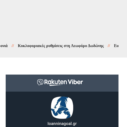
/
Κυκλοφοριακές ρυθμίσεις στη Λεωφόρο Δωδώνης
//
Εισαγγελική έ