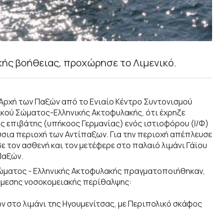
κής βοήθειας, προχώρησε το Λιμενικό.
 Αρχή των Παξών από το Ενιαίο Κέντρο Συντονισμού
νικού Σώματος-Ελληνικής Ακτοφυλακής, ότι έχρηζε
 επιβάτης (υπήκοος Γερμανίας) ενός ιστιοφόρου (Ι/Φ)
σσια περιοχή των Αντίπαξων. Για την περιοχή απέπλευσε
ε τον ασθενή και τον μετέφερε στο παλαιό λιμάνι Γάϊου
Παξών.
Σώματος - Ελληνικής Ακτοφυλακής πραγματοποιήθηκαν,
άμεσης νοσοκομειακής περίθαλψης:
ν στο λιμάνι της Ηγουμενίτσας, με Περιπολικό σκάφος