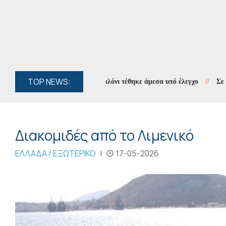
TOP NEWS:
 κοντά στο Γιαννιώτικο Σαλόνι τέθηκε άμεσα υπό έλεγχο
//
Σε πλήρη ε
Διακομιδές από το Λιμενικό
ΕΛΛΑΔΑ / ΕΞΩΤΕΡΙΚΟ
|
17-05-2026