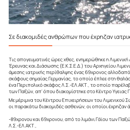
Σε διακομιδές ανθρώπων που έχρηζαν ιατρι
Τις απογευματινές ώρες χθες, ενημερώθηκε η Λιμενική
Έρευνας και Διάσωσης (Ε.Κ.Σ.Ε.Δ.) του Αρχηγείου Λιμε
άμεσης ιατρικής περίθαλψης ένας 69χρονος αλλοδαπός
σκάφους σημαίας Γερμανίας, το οποίο έπλεε στη θαλά
ένα Περιπολικό σκάφος Λ.Σ.-ΕΛ.ΑΚΤ., το οποίο παρέλαβ
των Παξών, απ’ όπου διακομίστηκε στο Κέντρο Υγειας 
Με μέριμνα του Κέντρου Επιχειρήσεων του Λιμενικού 
οι παρακάτω διακομιδές ασθενών, οι οποίοι έχρηζαν 
-89χρονου και 69χρονου, από το λιμάνι Γάϊου των Παξώ
Λ.Σ.-ΕΛ.ΑΚΤ.,