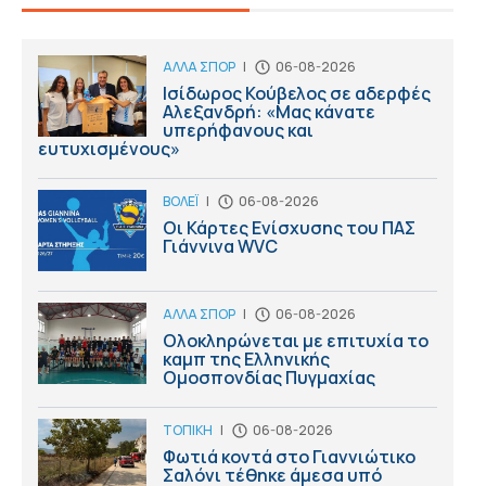
ΑΛΛΑ ΣΠΟΡ
|
06-08-2026
Ισίδωρος Κούβελος σε αδερφές
Αλεξανδρή: «Μας κάνατε
υπερήφανους και
ευτυχισμένους»
ΒΟΛΕΪ
|
06-08-2026
Οι Κάρτες Ενίσχυσης του ΠΑΣ
Γιάννινα WVC
ΑΛΛΑ ΣΠΟΡ
|
06-08-2026
Ολοκληρώνεται με επιτυχία το
καμπ της Ελληνικής
Ομοσπονδίας Πυγμαχίας
ΤΟΠΙΚΗ
|
06-08-2026
Φωτιά κοντά στο Γιαννιώτικο
Σαλόνι τέθηκε άμεσα υπό