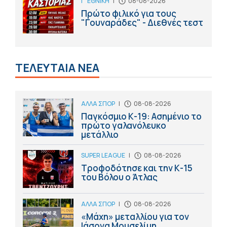
Γ' ΕΘΝΙΚΗ
|
08-08-2026
Πρώτο φιλικό για τους
"Γουναράδες" - Διεθνές τεστ
ΤΕΛΕΥΤΑΙΑ ΝΕΑ
ΑΛΛΑ ΣΠΟΡ
|
08-08-2026
Παγκόσμιο Κ-19: Ασημένιο το
πρώτο γαλανόλευκο
μετάλλιο
SUPER LEAGUE
|
08-08-2026
Τροφοδότησε και την Κ-15
του Βόλου ο Άτλας
ΑΛΛΑ ΣΠΟΡ
|
08-08-2026
«Μάχη» μεταλλίου για τον
Ιάσονα Μουσελίμη