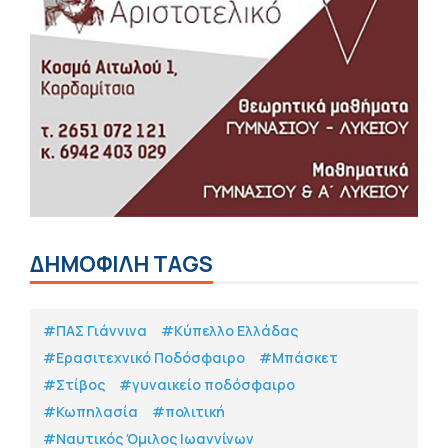
ΔΗΜΟΦΙΛΗ TAGS
#ΠΑΣ Γιάννινα
#Κύπελλο Ελλάδας
#Eρασιτεχνικό Ποδόσφαιρο
#Μπάσκετ
#Στίβος
#γυναικείο ποδόσφαιρο
#Κωπηλασία
#πολιτική
#Ναυτικός Όμιλος Ιωαννίνων