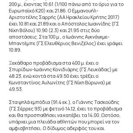
200 μ., έχοντας 10.61 (1/100 πάνω από το όριο για το
Ευρωπαϊκό Κ20) και 21.86. Ο Εμμανουήλ-
Αριστοτέλης Σαρρής (ΑΑ Ηρακλείου Κρήτης 2017)
έχει 10.81 και 21.89 και ο Απόστολος Ιωαννίδης (ΓΣ
Νίκη Βόλου) 10.90 (2.3) και 21.95 στις δύο
αποστάσεις. Στα 100 μ., ο Ιωάννης Αγκνάγκμε-
Μπαντέμπε (ΓΣ Ελευθέριος Βενιζέλος) έχει γράψει
10.89.
Ξεκάθαρο προβάδισμα στα 400 μ. έχει ο
Σπυρίδων-Ιωάννης Κονιδιάρης (ΓΣ Λευκάδας) με
48.23, ενώ κοντά στα 49.50 έχει τρέξει ο
Κωνσταντίνος Αυλωνίτης (ΓΣ Νίκη Βύρωνα) με
49.53.
Στα ψηλά εμπόδια (91.4 εκ.), ο Γιάννης Τασκούδης
(ΓΣ Σέρρες 93) με φετινό 14.12, έχει το προβάδισμα
και θα προσπαθήσει να κατέβει τα 14.00. Ωστόσο,
υπάρχει μια πλειάδα αθλητών που μπορεί να τον
αμφισβητήσει. Ο δίδυμος αδερφός του και