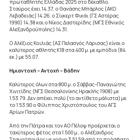
πρωταθλητής Ελλάδας 2025 στο δέκαθλο,
Σταύρος έχει 14.37, ο Θανάσης Μπάρλος (ΑΚΟ
Λεβαδειάς) 14.26, ο Σίγκερτ Φικάι (ΓΣ Αστέρας
1990) 14.38 και ο Νίκος Δαστερίδης (ΜΓΣ Εθνικός
Αλεξανδρούπολης) 14.31.
Ο Αλέξιος Κοιλιάς (ΑΣ Πελασγός Λάρισας) είναι ο
καλύτερος αθλητής Κ18 στα 400 μ. με εμπόδια (84
εκ.) με 55.07.
Ημιαντοχή – Αντοχή – Βάδην
Καλύτερος όλων στα 800 μ. ο Σάββας-Παναγιώτης
Χινιτίδης (ΝΓΣ Θεσσαλονίκης Ηρακλής 1908) με
1.53.79. Δεν απέχει πολύ (το αντίθετο μάλιστα) με
το 1.53.90 ο Φίλιππος Χριστόπουλος του ΑΓΣ
Αρίων Πατρών.
Από την Πάτρα και τον ΑΟ Πέλοψ προέρχεται ο
ταχύτερος φέτος στα 1.500 μ., ο Αλέξανδρος
Σταυρόπουλος με χρόνο 3.51.59 από το πρόσφατο