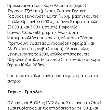
Πρόκειται για τους Χάρη Αλιβιζάτο (ύψος),
Σαράντη Τζελέπη (μήκος), Σωτήρη Γεντέκο
(σφύρα), Παναγιώτη Σάλτη (10 χλμ. βάδην) και τις
Στέλλα Ορφανίδη (200 μ.), Ιωάννα Σταματοπούλου
(3.000 μ. και 3.000 μ. στιπλ), Ραφαηλία
Γιαννουλίδου (400 μ. εμπ.), Αναστασία
Μπουμπουλίδη (επί κοντώ), Δέσποινα Πάσιου
(τριπλούν), Αναστασία Ανδρεάδη (σφαίρα) και
Αλεξάνδρα Τσερνόβα (σφύρα), όλοι και όλες
γεννημένοι/ες το 2008, καθώς επίσης και τις
16χρονες Αριάδνη Μήρτσιου (επί κοντώ) και Χαρά
Γέρου (10 χλμ. βάδην).
Και τώρα η ανάλυση ανά ομάδα αγωνισμάτων στα
αγόρια:
Σπριντ – Εμπόδια
Ο Δημήτρης Βαβίλης (ΑΓΣ Αγίου Στεφάνου το Οίον)
είναι κυρίαρχος με τις επιδόσεις του σε 100 μ. και