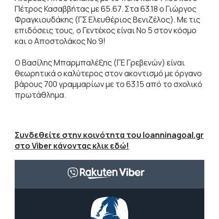
Πέτρος Κασαββήτας με 65.67. Στα 63.18 ο Γιώργος
Φραγκιουδάκης (ΓΣ Ελευθέριος Βενιζέλος). Με τις
επιδόσεις τους, ο Γεντέκος είναι Νο 5 στον κόσμο
και ο Αποστολάκος Νο 9!
Ο Βασίλης Μπαρμπαλέξης (ΓΕ Γρεβενών) είναι
θεωρητικά ο καλύτερος στον ακοντισμό με όργανο
βάρους 700 γραμμαρίων με το 63.15 από το σχολικό
πρωτάθλημα.
Συνδεθείτε στην κοινότητα του Ioanninagoal.gr
στο Viber κάνοντας κλικ εδώ!