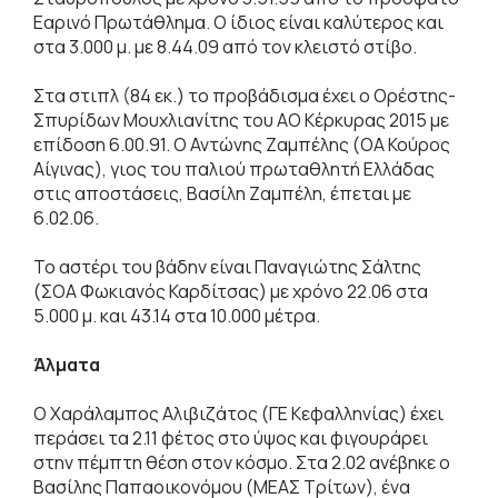
Εαρινό Πρωτάθλημα. Ο ίδιος είναι καλύτερος και
στα 3.000 μ. με 8.44.09 από τον κλειστό στίβο.
Στα στιπλ (84 εκ.) το προβάδισμα έχει ο Ορέστης-
Σπυρίδων Μουχλιανίτης του ΑΟ Κέρκυρας 2015 με
επίδοση 6.00.91. Ο Αντώνης Ζαμπέλης (ΟΑ Κούρος
Αίγινας), γιος του παλιού πρωταθλητή Ελλάδας
στις αποστάσεις, Βασίλη Ζαμπέλη, έπεται με
6.02.06.
Το αστέρι του βάδην είναι Παναγιώτης Σάλτης
(ΣΟΑ Φωκιανός Καρδίτσας) με χρόνο 22.06 στα
5.000 μ. και 43.14 στα 10.000 μέτρα.
Άλματα
Ο Χαράλαμπος Αλιβιζάτος (ΓΕ Κεφαλληνίας) έχει
περάσει τα 2.11 φέτος στο ύψος και φιγουράρει
στην πέμπτη θέση στον κόσμο. Στα 2.02 ανέβηκε ο
Βασίλης Παπαοικονόμου (ΜΕΑΣ Τρίτων), ένα