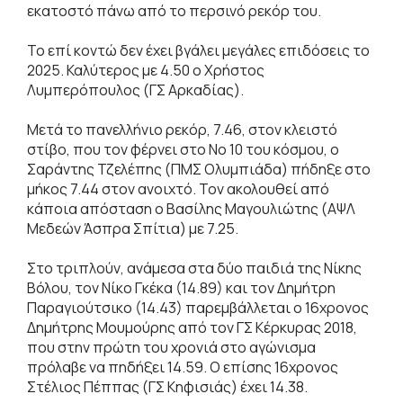
εκατοστό πάνω από το περσινό ρεκόρ του.
Το επί κοντώ δεν έχει βγάλει μεγάλες επιδόσεις το
2025. Καλύτερος με 4.50 ο Χρήστος
Λυμπερόπουλος (ΓΣ Αρκαδίας).
Μετά το πανελλήνιο ρεκόρ, 7.46, στον κλειστό
στίβο, που τον φέρνει στο Νο 10 του κόσμου, ο
Σαράντης Τζελέπης (ΠΜΣ Ολυμπιάδα) πήδηξε στο
μήκος 7.44 στον ανοιχτό. Τον ακολουθεί από
κάποια απόσταση ο Βασίλης Μαγουλιώτης (ΑΨΛ
Μεδεών Άσπρα Σπίτια) με 7.25.
Στο τριπλούν, ανάμεσα στα δύο παιδιά της Νίκης
Βόλου, τον Νίκο Γκέκα (14.89) και τον Δημήτρη
Παραγιούτσικο (14.43) παρεμβάλλεται ο 16χρονος
Δημήτρης Μουμούρης από τον ΓΣ Κέρκυρας 2018,
που στην πρώτη του χρονιά στο αγώνισμα
πρόλαβε να πηδήξει 14.59. Ο επίσης 16χρονος
Στέλιος Πέππας (ΓΣ Κηφισιάς) έχει 14.38.