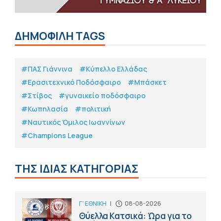
ΔΗΜΟΦΙΛΗ TAGS
#ΠΑΣ Γιάννινα
#Κύπελλο Ελλάδας
#Eρασιτεχνικό Ποδόσφαιρο
#Μπάσκετ
#Στίβος
#γυναικείο ποδόσφαιρο
#Κωπηλασία
#πολιτική
#Ναυτικός Όμιλος Ιωαννίνων
#Champions League
ΤΗΣ ΙΔΙΑΣ ΚΑΤΗΓΟΡΙΑΣ
Γ' ΕΘΝΙΚΗ
|
08-08-2026
Θύελλα Κατσικά: Ώρα για το