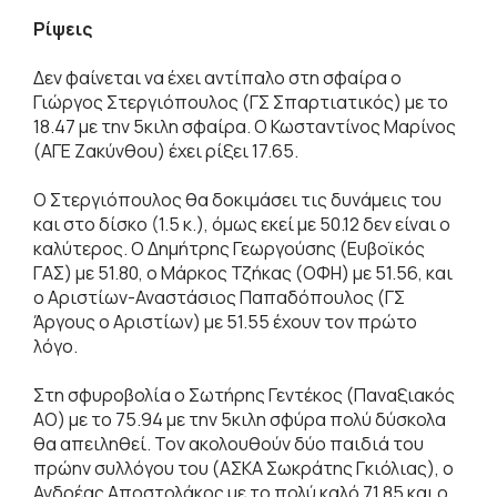
Ρίψεις
Δεν φαίνεται να έχει αντίπαλο στη σφαίρα ο
Γιώργος Στεργιόπουλος (ΓΣ Σπαρτιατικός) με το
18.47 με την 5κιλη σφαίρα. Ο Κωσταντίνος Μαρίνος
(ΑΓΕ Ζακύνθου) έχει ρίξει 17.65.
Ο Στεργιόπουλος θα δοκιμάσει τις δυνάμεις του
και στο δίσκο (1.5 κ.), όμως εκεί με 50.12 δεν είναι ο
καλύτερος. Ο Δημήτρης Γεωργούσης (Ευβοϊκός
ΓΑΣ) με 51.80, ο Μάρκος Τζήκας (ΟΦΗ) με 51.56, και
ο Αριστίων-Αναστάσιος Παπαδόπουλος (ΓΣ
Άργους ο Αριστίων) με 51.55 έχουν τον πρώτο
λόγο.
Στη σφυροβολία ο Σωτήρης Γεντέκος (Παναξιακός
ΑΟ) με το 75.94 με την 5κιλη σφύρα πολύ δύσκολα
θα απειληθεί. Τον ακολουθούν δύο παιδιά του
πρώην συλλόγου του (ΑΣΚΑ Σωκράτης Γκιόλιας), ο
Ανδρέας Αποστολάκος με το πολύ καλό 71.85 και ο